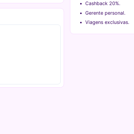
Cashback 20%.
Gerente personal.
Viagens exclusivas.