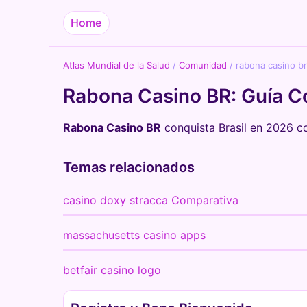
Home
Atlas Mundial de la Salud
/
Comunidad
/
rabona casino br
Rabona Casino BR: Guía 
Rabona Casino BR
conquista Brasil en 2026 co
Temas relacionados
casino doxy stracca Comparativa
massachusetts casino apps
betfair casino logo