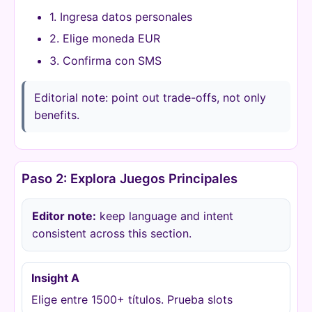
1. Ingresa datos personales
2. Elige moneda EUR
3. Confirma con SMS
Editorial note: point out trade-offs, not only
benefits.
Paso 2: Explora Juegos Principales
Editor note:
keep language and intent
consistent across this section.
Insight A
Elige entre 1500+ títulos. Prueba slots