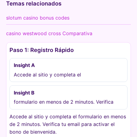
Temas relacionados
slotum casino bonus codes
casino westwood cross Comparativa
Paso 1: Registro Rápido
Insight A
Accede al sitio y completa el
Insight B
formulario en menos de 2 minutos. Verifica
Accede al sitio y completa el formulario en menos
de 2 minutos. Verifica tu email para activar el
bono de bienvenida.