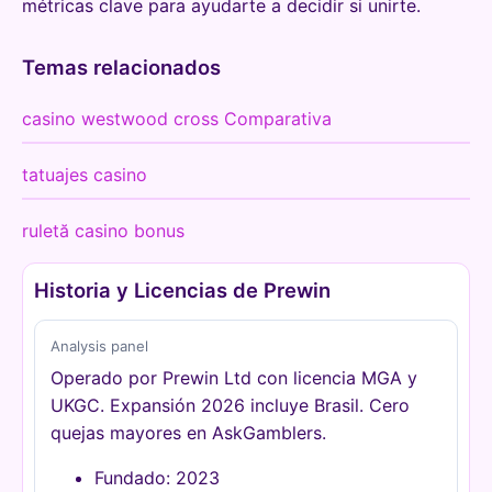
métricas clave para ayudarte a decidir si unirte.
Temas relacionados
casino westwood cross Comparativa
tatuajes casino
ruletă casino bonus
Historia y Licencias de Prewin
Analysis panel
Operado por Prewin Ltd con licencia MGA y
UKGC. Expansión 2026 incluye Brasil. Cero
quejas mayores en AskGamblers.
Fundado: 2023