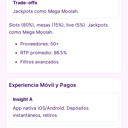
Trade-offs
Jackpots como Mega Moolah.
Slots (80%), mesas (15%), live (5%). Jackpots
como Mega Moolah.
Proveedores: 50+
RTP promedio: 96.5%
Filtros avanzados
Experiencia Móvil y Pagos
Insight A
App nativa iOS/Android. Depósitos
instantáneos, retiros