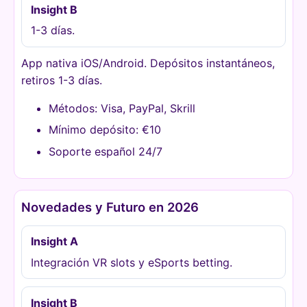
Insight B
1-3 días.
App nativa iOS/Android. Depósitos instantáneos,
retiros 1-3 días.
Métodos: Visa, PayPal, Skrill
Mínimo depósito: €10
Soporte español 24/7
Novedades y Futuro en 2026
Insight A
Integración VR slots y eSports betting.
Insight B