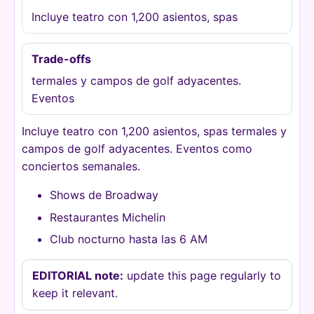
Incluye teatro con 1,200 asientos, spas
Trade-offs
termales y campos de golf adyacentes.
Eventos
Incluye teatro con 1,200 asientos, spas termales y
campos de golf adyacentes. Eventos como
conciertos semanales.
Shows de Broadway
Restaurantes Michelin
Club nocturno hasta las 6 AM
EDITORIAL note:
update this page regularly to
keep it relevant.