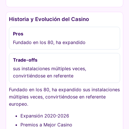
Historia y Evolución del Casino
Pros
Fundado en los 80, ha expandido
Trade-offs
sus instalaciones múltiples veces,
convirtiéndose en referente
Fundado en los 80, ha expandido sus instalaciones
múltiples veces, convirtiéndose en referente
europeo.
Expansión 2020-2026
Premios a Mejor Casino