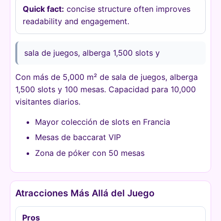
Quick fact:
concise structure often improves
readability and engagement.
sala de juegos, alberga 1,500 slots y
Con más de 5,000 m² de sala de juegos, alberga
1,500 slots y 100 mesas. Capacidad para 10,000
visitantes diarios.
Mayor colección de slots en Francia
Mesas de baccarat VIP
Zona de póker con 50 mesas
Atracciones Más Allá del Juego
Pros