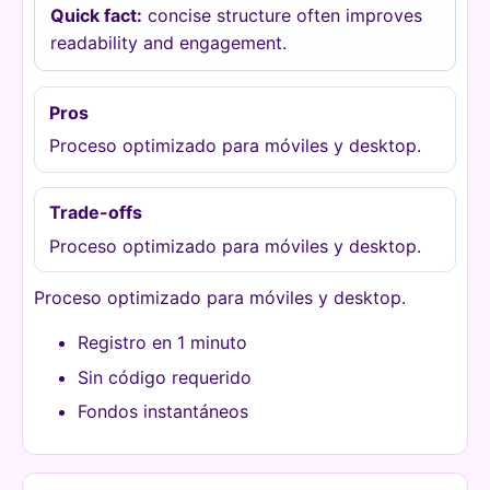
Quick fact:
concise structure often improves
readability and engagement.
Pros
Proceso optimizado para móviles y desktop.
Trade-offs
Proceso optimizado para móviles y desktop.
Proceso optimizado para móviles y desktop.
Registro en 1 minuto
Sin código requerido
Fondos instantáneos