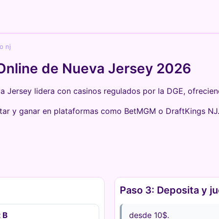
o nj
 Online de Nueva Jersey 2026
 Jersey lidera con casinos regulados por la DGE, ofreciendo
itar y ganar en plataformas como BetMGM o DraftKings NJ
Paso 3: Deposita y j
desde 10$.
t B