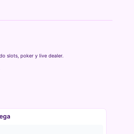
 slots, poker y live dealer.
.
uega