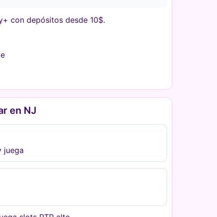
ay+ con depósitos desde 10$.
ve
ar en NJ
 juega