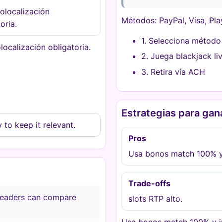
olocalización
Métodos: PayPal, Visa, Pl
oria.
1. Selecciona método
ocalización obligatoria.
2. Juega blackjack li
3. Retira vía ACH
Estrategias para gan
 to keep it relevant.
Pros
Usa bonos match 100% y
Trade-offs
 readers can compare
slots RTP alto.