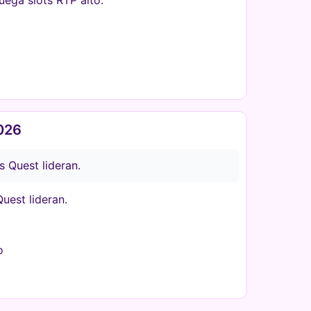
ega slots RTP alto.
026
s Quest lideran.
uest lideran.
o