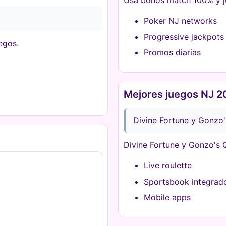
Usa bonos match 100% y ju
Poker NJ networks
Progressive jackpots
egos.
Promos diarias
Mejores juegos NJ 2
Divine Fortune y Gonzo'
Divine Fortune y Gonzo's Q
Live roulette
Sportsbook integrad
Mobile apps