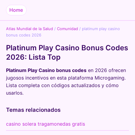
Home
Atlas Mundial de la Salud
/
Comunidad
/
platinum play casino
bonus codes 2026
Platinum Play Casino Bonus Codes
2026: Lista Top
Platinum Play Casino bonus codes
en 2026 ofrecen
jugosos incentivos en esta plataforma Microgaming.
Lista completa con códigos actualizados y cómo
usarlos.
Temas relacionados
casino solera tragamonedas gratis