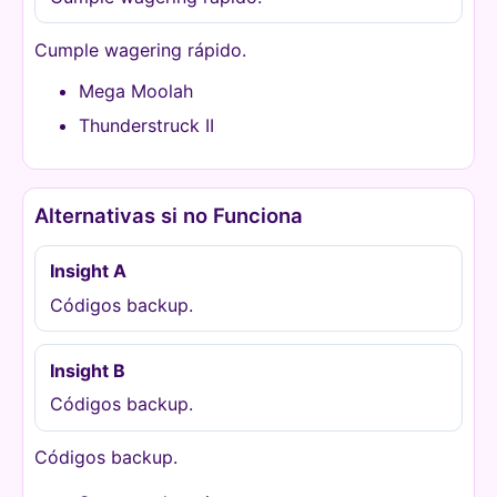
Cumple wagering rápido.
Mega Moolah
Thunderstruck II
Alternativas si no Funciona
Insight A
Códigos backup.
Insight B
Códigos backup.
Códigos backup.