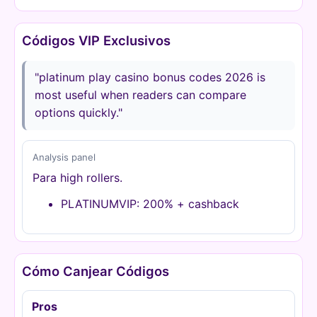
Códigos VIP Exclusivos
"platinum play casino bonus codes 2026 is
most useful when readers can compare
options quickly."
Analysis panel
Para high rollers.
PLATINUMVIP: 200% + cashback
Cómo Canjear Códigos
Pros