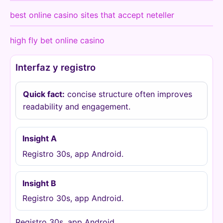
best online casino sites that accept neteller
high fly bet online casino
Interfaz y registro
Quick fact:
concise structure often improves
readability and engagement.
Insight A
Registro 30s, app Android.
Insight B
Registro 30s, app Android.
Registro 30s, app Android.