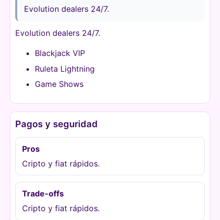
Evolution dealers 24/7.
Evolution dealers 24/7.
Blackjack VIP
Ruleta Lightning
Game Shows
Pagos y seguridad
Pros
Cripto y fiat rápidos.
Trade-offs
Cripto y fiat rápidos.