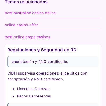
Temas relacionados
best australian casino online
online casino offer
best online craps casinos
Regulaciones y Seguridad en RD
encriptación y RNG certificado.
CIDH supervisa operaciones; elige sitios con
encriptación y RNG certificado.
Licencias Curazao
Pagos Banreservas