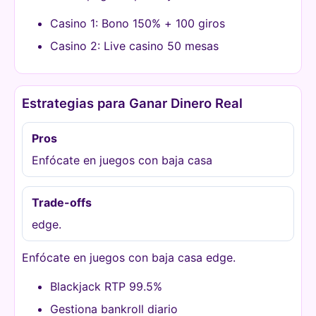
Casino 1: Bono 150% + 100 giros
Casino 2: Live casino 50 mesas
Estrategias para Ganar Dinero Real
Pros
Enfócate en juegos con baja casa
Trade-offs
edge.
Enfócate en juegos con baja casa edge.
Blackjack RTP 99.5%
Gestiona bankroll diario