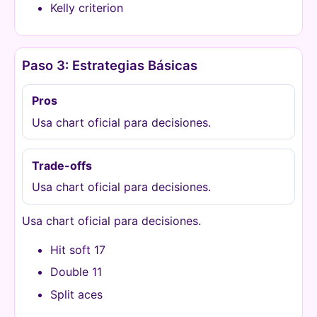
Kelly criterion
Paso 3: Estrategias Básicas
Pros
Usa chart oficial para decisiones.
Trade-offs
Usa chart oficial para decisiones.
Usa chart oficial para decisiones.
Hit soft 17
Double 11
Split aces