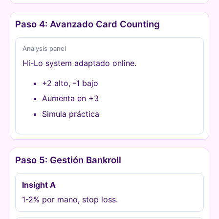
Paso 4: Avanzado Card Counting
Analysis panel
Hi-Lo system adaptado online.
+2 alto, -1 bajo
Aumenta en +3
Simula práctica
Paso 5: Gestión Bankroll
Insight A
1-2% por mano, stop loss.