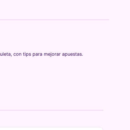
leta, con tips para mejorar apuestas.