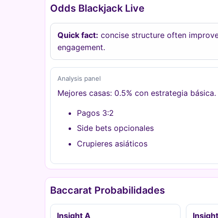
Odds Blackjack Live
Quick fact:
concise structure often improve
engagement.
Analysis panel
Mejores casas: 0.5% con estrategia básica.
Pagos 3:2
Side bets opcionales
Crupieres asiáticos
Baccarat Probabilidades
Insight A
Insigh