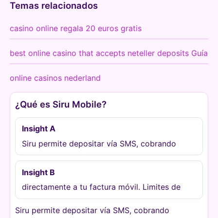
Temas relacionados
casino online regala 20 euros gratis
best online casino that accepts neteller deposits Guía
online casinos nederland
¿Qué es Siru Mobile?
Insight A
Siru permite depositar vía SMS, cobrando
Insight B
directamente a tu factura móvil. Limites de
Siru permite depositar vía SMS, cobrando