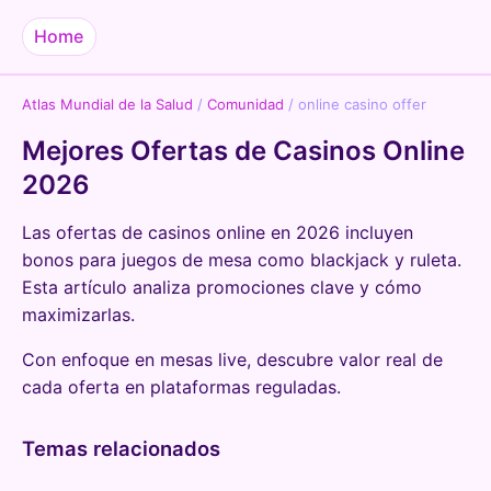
Home
Atlas Mundial de la Salud
/
Comunidad
/
online casino offer
Mejores Ofertas de Casinos Online
2026
Las ofertas de casinos online en 2026 incluyen
bonos para juegos de mesa como blackjack y ruleta.
Esta artículo analiza promociones clave y cómo
maximizarlas.
Con enfoque en mesas live, descubre valor real de
cada oferta en plataformas reguladas.
Temas relacionados