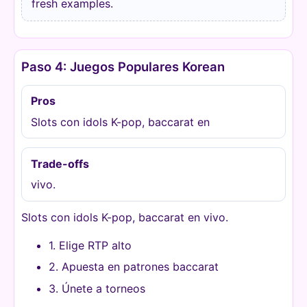
fresh examples.
Paso 4: Juegos Populares Korean
Pros
Slots con idols K-pop, baccarat en
Trade-offs
vivo.
Slots con idols K-pop, baccarat en vivo.
1. Elige RTP alto
2. Apuesta en patrones baccarat
3. Únete a torneos