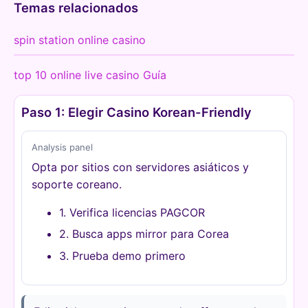
Temas relacionados
spin station online casino
top 10 online live casino Guía
Paso 1: Elegir Casino Korean-Friendly
Analysis panel
Opta por sitios con servidores asiáticos y
soporte coreano.
1. Verifica licencias PAGCOR
2. Busca apps mirror para Corea
3. Prueba demo primero