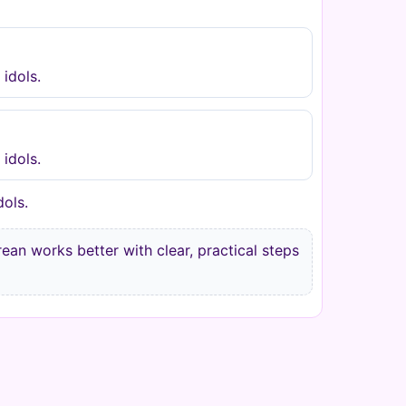
idols.
idols.
dols.
ean works better with clear, practical steps