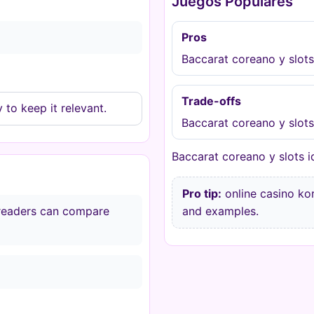
Juegos Populares
Pros
Baccarat coreano y slots 
Trade-offs
 to keep it relevant.
Baccarat coreano y slots 
Baccarat coreano y slots i
Pro tip:
online casino kor
 readers can compare
and examples.