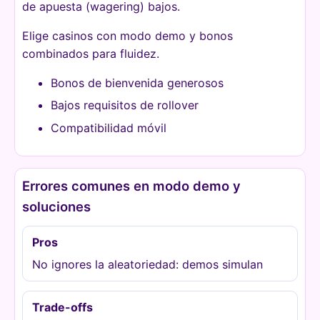
de apuesta (wagering) bajos.
Elige casinos con modo demo y bonos
combinados para fluidez.
Bonos de bienvenida generosos
Bajos requisitos de rollover
Compatibilidad móvil
Errores comunes en modo demo y
soluciones
Pros
No ignores la aleatoriedad: demos simulan
Trade-offs