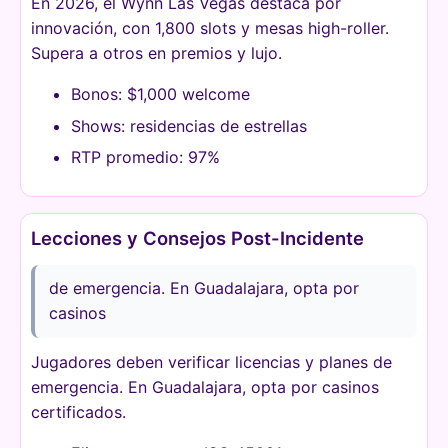
En 2026, el Wynn Las Vegas destaca por
innovación, con 1,800 slots y mesas high-roller.
Supera a otros en premios y lujo.
Bonos: $1,000 welcome
Shows: residencias de estrellas
RTP promedio: 97%
Lecciones y Consejos Post-Incidente
de emergencia. En Guadalajara, opta por
casinos
Jugadores deben verificar licencias y planes de
emergencia. En Guadalajara, opta por casinos
certificados.