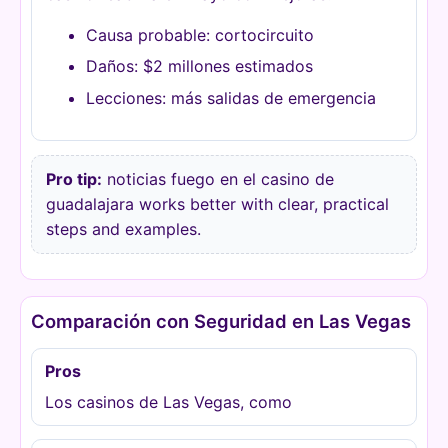
Causa probable: cortocircuito
Daños: $2 millones estimados
Lecciones: más salidas de emergencia
Pro tip:
noticias fuego en el casino de
guadalajara works better with clear, practical
steps and examples.
Comparación con Seguridad en Las Vegas
Pros
Los casinos de Las Vegas, como