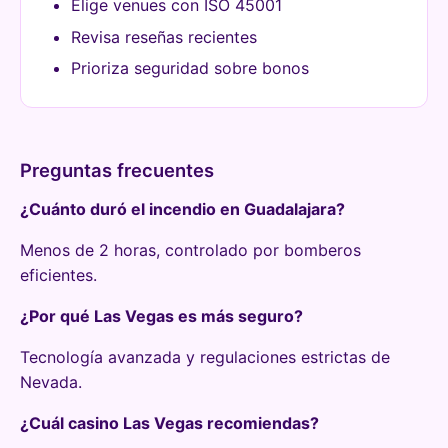
Elige venues con ISO 45001
Revisa reseñas recientes
Prioriza seguridad sobre bonos
Preguntas frecuentes
¿Cuánto duró el incendio en Guadalajara?
Menos de 2 horas, controlado por bomberos
eficientes.
¿Por qué Las Vegas es más seguro?
Tecnología avanzada y regulaciones estrictas de
Nevada.
¿Cuál casino Las Vegas recomiendas?