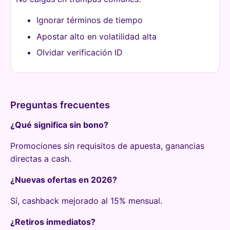
Ignorar términos de tiempo
Apostar alto en volatilidad alta
Olvidar verificación ID
Preguntas frecuentes
¿Qué significa sin bono?
Promociones sin requisitos de apuesta, ganancias
directas a cash.
¿Nuevas ofertas en 2026?
Sí, cashback mejorado al 15% mensual.
¿Retiros inmediatos?