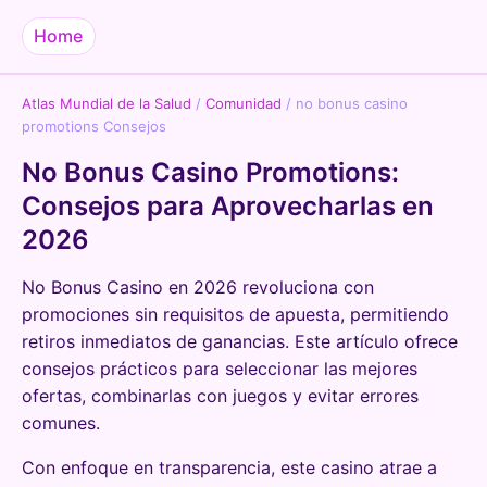
Home
Atlas Mundial de la Salud
/
Comunidad
/
no bonus casino
promotions Consejos
No Bonus Casino Promotions:
Consejos para Aprovecharlas en
2026
No Bonus Casino en 2026 revoluciona con
promociones sin requisitos de apuesta, permitiendo
retiros inmediatos de ganancias. Este artículo ofrece
consejos prácticos para seleccionar las mejores
ofertas, combinarlas con juegos y evitar errores
comunes.
Con enfoque en transparencia, este casino atrae a