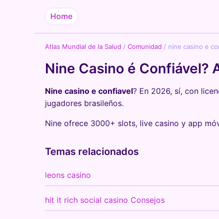
Home
Atlas Mundial de la Salud
/
Comunidad
/
nine casino e co
Nine Casino é Confiável?
Nine casino e confiavel
? En 2026, sí, con lic
jugadores brasileños.
Nine ofrece 3000+ slots, live casino y app móvi
Temas relacionados
leons casino
hit it rich social casino Consejos