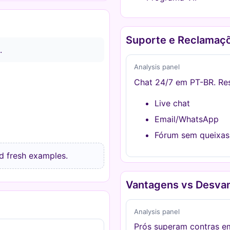
Suporte e Reclamaç
.
Analysis panel
Chat 24/7 em PT-BR. Re
Live chat
Email/WhatsApp
Fórum sem queixas
and fresh examples.
Vantagens vs Desva
Analysis panel
Prós superam contras e