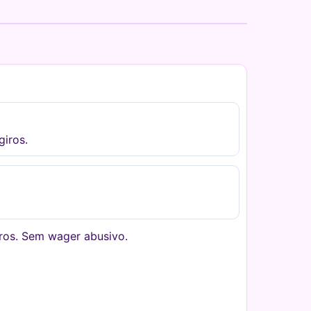
iros.
ros. Sem wager abusivo.