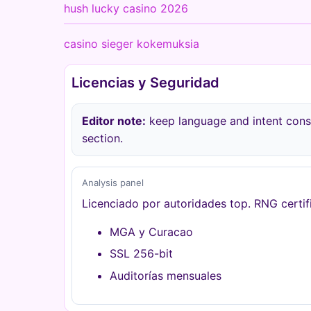
hush lucky casino 2026
casino sieger kokemuksia
Licencias y Seguridad
Editor note:
keep language and intent consi
section.
Analysis panel
Licenciado por autoridades top. RNG certif
MGA y Curacao
SSL 256-bit
Auditorías mensuales