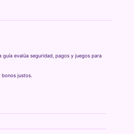
ta guía evalúa seguridad, pagos y juegos para
y bonos justos.