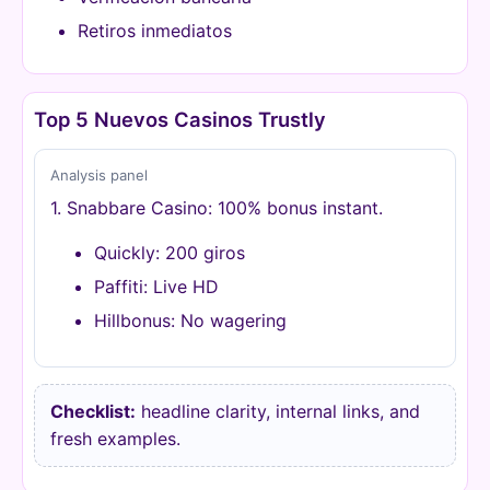
Retiros inmediatos
Top 5 Nuevos Casinos Trustly
Analysis panel
1. Snabbare Casino: 100% bonus instant.
Quickly: 200 giros
Paffiti: Live HD
Hillbonus: No wagering
Checklist:
headline clarity, internal links, and
fresh examples.