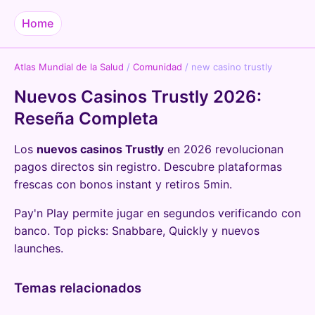
Home
Atlas Mundial de la Salud
/
Comunidad
/
new casino trustly
Nuevos Casinos Trustly 2026:
Reseña Completa
Los
nuevos casinos Trustly
en 2026 revolucionan
pagos directos sin registro. Descubre plataformas
frescas con bonos instant y retiros 5min.
Pay'n Play permite jugar en segundos verificando con
banco. Top picks: Snabbare, Quickly y nuevos
launches.
Temas relacionados