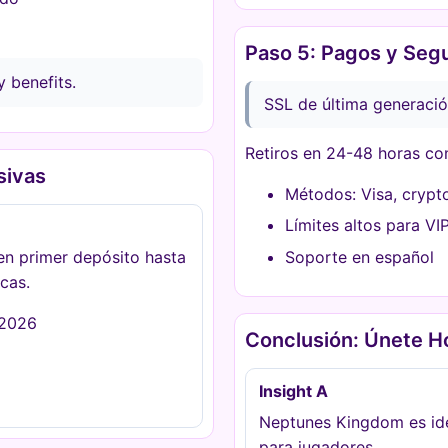
Paso 5: Pagos y Seg
y benefits.
SSL de última generació
Retiros en 24-48 horas co
sivas
Métodos: Visa, crypto
Límites altos para VI
Soporte en español
n primer depósito hasta
cas.
 2026
Conclusión: Únete H
Insight A
Neptunes Kingdom es id
para jugadores