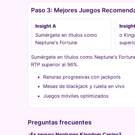
Paso 3: Mejores Juegos Recomend
Insight A
Insigh
Sumérgete en títulos como
o King
Neptune's Fortune
superio
Sumérgete en títulos como Neptune's Fortun
RTP superior al 96%.
Ranuras progresivas con jackpots
Mesas de blackjack y ruleta en vivo
Juegos móviles optimizados
Preguntas frecuentes
¿Es seguro Neptunes Kingdom Casino?