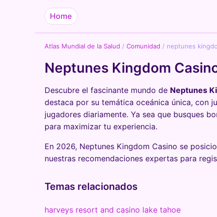
Home
Atlas Mundial de la Salud
/
Comunidad
/
neptunes kingd
Neptunes Kingdom Casino
Descubre el fascinante mundo de
Neptunes K
destaca por su temática oceánica única, con j
jugadores diariamente. Ya sea que busques bon
para maximizar tu experiencia.
En 2026, Neptunes Kingdom Casino se posicion
nuestras recomendaciones expertas para regist
Temas relacionados
harveys resort and casino lake tahoe