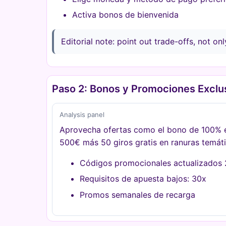
Activa bonos de bienvenida
Editorial note: point out trade-offs, not onl
Paso 2: Bonos y Promociones Exclu
Analysis panel
Aprovecha ofertas como el bono de 100% e
500€ más 50 giros gratis en ranuras temáti
Códigos promocionales actualizados
Requisitos de apuesta bajos: 30x
Promos semanales de recarga