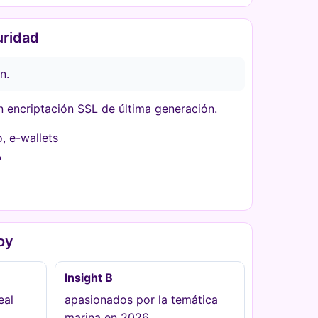
uridad
n.
n encriptación SSL de última generación.
, e-wallets
P
oy
Insight B
eal
apasionados por la temática
marina en 2026.