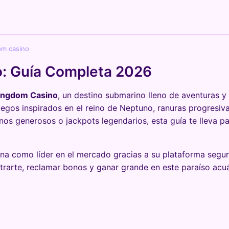
om casino
: Guía Completa 2026
ingdom Casino
, un destino submarino lleno de aventuras y
uegos inspirados en el reino de Neptuno, ranuras progresiv
os generosos o jackpots legendarios, esta guía te lleva p
a como líder en el mercado gracias a su plataforma segur
rarte, reclamar bonos y ganar grande en este paraíso acuát