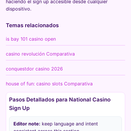
haciendo el sign up accesible desde cualquier
dispositivo.
Temas relacionados
is bay 101 casino open
casino revolución Comparativa
conquestdor casino 2026
house of fun: casino slots Comparativa
Pasos Detallados para National Casino
Sign Up
Editor note:
keep language and intent