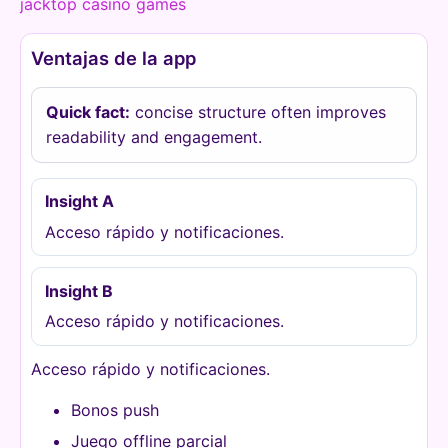
jacktop casino games
Ventajas de la app
Quick fact:
concise structure often improves
readability and engagement.
Insight A
Acceso rápido y notificaciones.
Insight B
Acceso rápido y notificaciones.
Acceso rápido y notificaciones.
Bonos push
Juego offline parcial