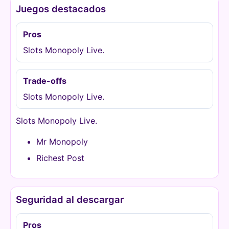
Juegos destacados
Pros
Slots Monopoly Live.
Trade-offs
Slots Monopoly Live.
Slots Monopoly Live.
Mr Monopoly
Richest Post
Seguridad al descargar
Pros