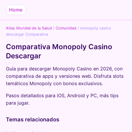
Home
Atlas Mundial de la Salud
/
Comunidad
/
monopoly casino
descargar Comparativa
Comparativa Monopoly Casino
Descargar
Guía para descargar Monopoly Casino en 2026, con
comparativa de apps y versiones web. Disfruta slots
temáticos Monopoly con bonos exclusivos.
Pasos detallados para iOS, Android y PC, más tips
para jugar.
Temas relacionados