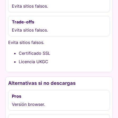
Evita sitios falsos.
Trade-offs
Evita sitios falsos.
Evita sitios falsos.
Certificado SSL
Licencia UKGC
Alternativas si no descargas
Pros
Versión browser.