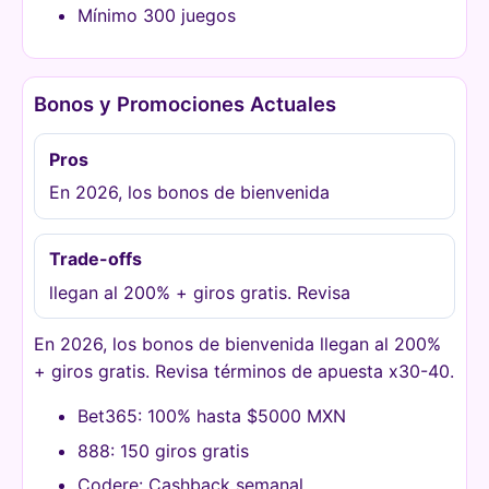
Mínimo 300 juegos
Bonos y Promociones Actuales
Pros
En 2026, los bonos de bienvenida
Trade-offs
llegan al 200% + giros gratis. Revisa
En 2026, los bonos de bienvenida llegan al 200%
+ giros gratis. Revisa términos de apuesta x30-40.
Bet365: 100% hasta $5000 MXN
888: 150 giros gratis
Codere: Cashback semanal