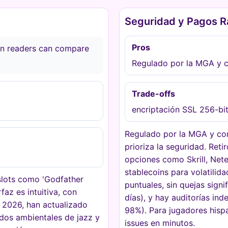
Seguridad y Pagos R
Pros
hen readers can compare
Regulado por la MGA y 
Trade-offs
encriptación SSL 256-bit
Regulado por la MGA y con
prioriza la seguridad. Ret
opciones como Skrill, Nete
stablecoins para volatilid
slots como 'Godfather
puntuales, sin quejas signi
faz es intuitiva, con
días), y hay auditorías i
n 2026, han actualizado
98%). Para jugadores hisp
dos ambientales de jazz y
issues en minutos.