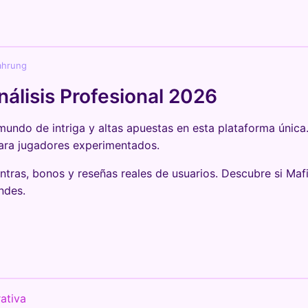
ahrung
nálisis Profesional 2026
undo de intriga y altas apuestas en esta plataforma única.
para jugadores experimentados.
ntras, bonos y reseñas reales de usuarios. Descubre si Mafi
ndes.
ativa