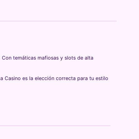
 Con temáticas mafiosas y slots de alta
a Casino es la elección correcta para tu estilo