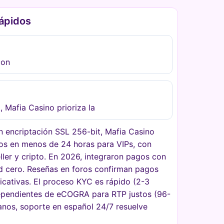
ápidos
con
, Mafia Casino prioriza la
 encriptación SSL 256-bit, Mafia Casino
iros en menos de 24 horas para VIPs, con
ller y cripto. En 2026, integraron pagos con
ad cero. Reseñas en foros confirman pagos
ficativas. El proceso KYC es rápido (2-3
ndependientes de eCOGRA para RTP justos (96-
anos, soporte en español 24/7 resuelve