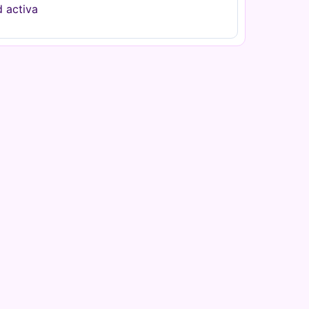
 activa