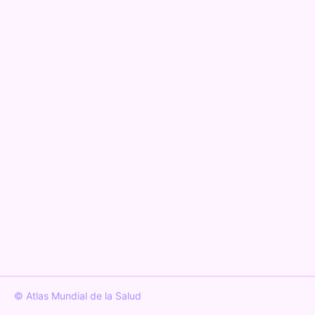
© Atlas Mundial de la Salud