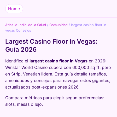
Home
Atlas Mundial de la Salud
/
Comunidad
/
largest casino floor in
vegas Consejos
Largest Casino Floor in Vegas:
Guía 2026
Identifica el
largest casino floor in Vegas
en 2026:
Winstar World Casino supera con 600,000 sq ft, pero
en Strip, Venetian lidera. Esta guía detalla tamaños,
amenidades y consejos para navegar estos gigantes,
actualizados post-expansiones 2026.
Compara métricas para elegir según preferencias:
slots, mesas o lujo.