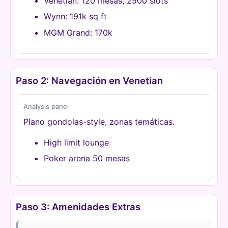
Venetian: 120 mesas, 2500 slots
Wynn: 191k sq ft
MGM Grand: 170k
Paso 2: Navegación en Venetian
Analysis panel
Plano gondolas-style, zonas temáticas.
High limit lounge
Poker arena 50 mesas
Paso 3: Amenidades Extras