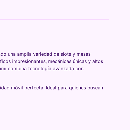
ndo una amplia variedad de slots y mesas
ficos impresionantes, mecánicas únicas y altos
nami combina tecnología avanzada con
dad móvil perfecta. Ideal para quienes buscan