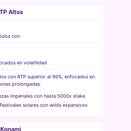
TP Altos
tulos con
ocados en volatilidad
ulos con RTP superior al 96%, enfocados en
siones prolongadas.
uezas imperiales con hasta 5000x stake.
 Festivales solares con wilds expansivos
 Konami