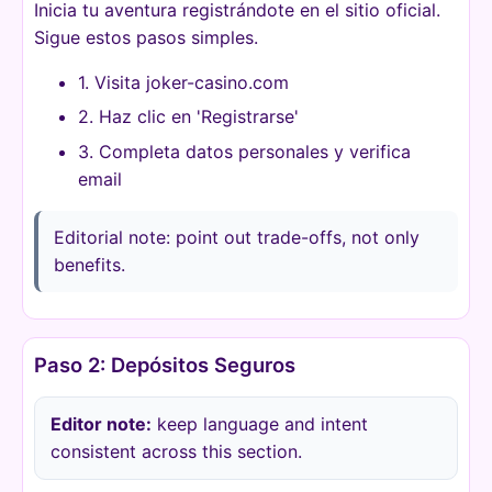
Inicia tu aventura registrándote en el sitio oficial.
Sigue estos pasos simples.
1. Visita joker-casino.com
2. Haz clic en 'Registrarse'
3. Completa datos personales y verifica
email
Editorial note: point out trade-offs, not only
benefits.
Paso 2: Depósitos Seguros
Editor note:
keep language and intent
consistent across this section.