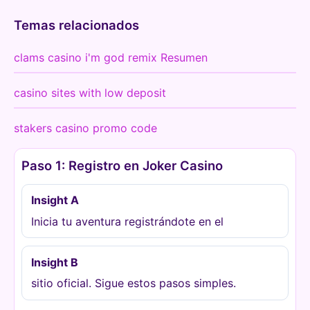
Temas relacionados
clams casino i'm god remix Resumen
casino sites with low deposit
stakers casino promo code
Paso 1: Registro en Joker Casino
Insight A
Inicia tu aventura registrándote en el
Insight B
sitio oficial. Sigue estos pasos simples.