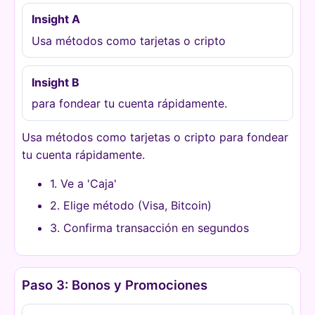
Insight A
Usa métodos como tarjetas o cripto
Insight B
para fondear tu cuenta rápidamente.
Usa métodos como tarjetas o cripto para fondear
tu cuenta rápidamente.
1. Ve a 'Caja'
2. Elige método (Visa, Bitcoin)
3. Confirma transacción en segundos
Paso 3: Bonos y Promociones