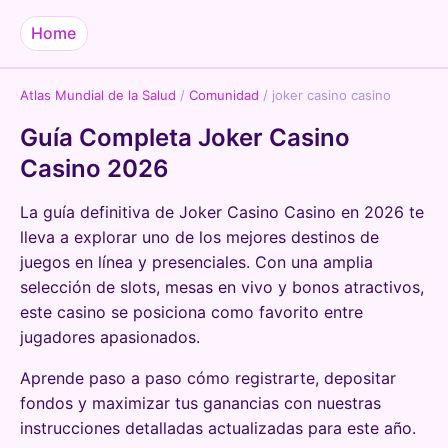
Home
Atlas Mundial de la Salud
/
Comunidad
/
joker casino casino
Guía Completa Joker Casino
Casino 2026
La guía definitiva de Joker Casino Casino en 2026 te
lleva a explorar uno de los mejores destinos de
juegos en línea y presenciales. Con una amplia
selección de slots, mesas en vivo y bonos atractivos,
este casino se posiciona como favorito entre
jugadores apasionados.
Aprende paso a paso cómo registrarte, depositar
fondos y maximizar tus ganancias con nuestras
instrucciones detalladas actualizadas para este año.