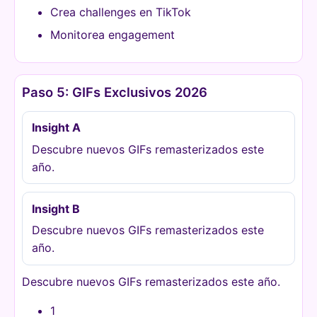
Crea challenges en TikTok
Monitorea engagement
Paso 5: GIFs Exclusivos 2026
Insight A
Descubre nuevos GIFs remasterizados este
año.
Insight B
Descubre nuevos GIFs remasterizados este
año.
Descubre nuevos GIFs remasterizados este año.
1