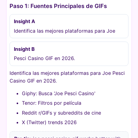
Paso 1: Fuentes Principales de GIFs
Insight A
Identifica las mejores plataformas para Joe
Insight B
Pesci Casino GIF en 2026.
Identifica las mejores plataformas para Joe Pesci
Casino GIF en 2026.
Giphy: Busca 'Joe Pesci Casino'
Tenor: Filtros por película
Reddit r/GIFs y subreddits de cine
X (Twitter) trends 2026