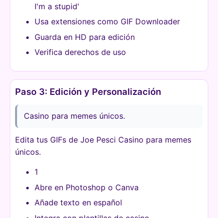
I'm a stupid'
Usa extensiones como GIF Downloader
Guarda en HD para edición
Verifica derechos de uso
Paso 3: Edición y Personalización
Casino para memes únicos.
Edita tus GIFs de Joe Pesci Casino para memes
únicos.
1
Abre en Photoshop o Canva
Añade texto en español
Integra con plantillas de casino