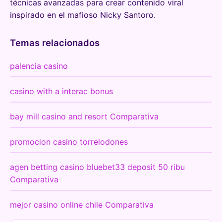
técnicas avanzadas para crear contenido viral
inspirado en el mafioso Nicky Santoro.
Temas relacionados
palencia casino
casino with a interac bonus
bay mill casino and resort Comparativa
promocion casino torrelodones
agen betting casino bluebet33 deposit 50 ribu
Comparativa
mejor casino online chile Comparativa