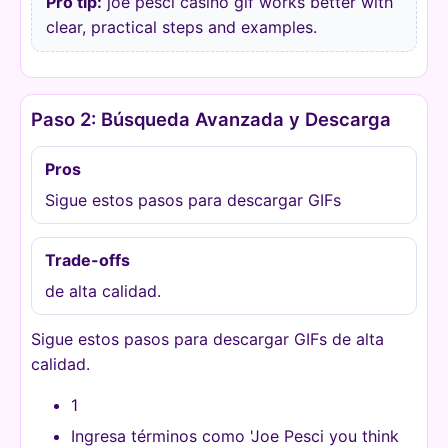
Pro tip:
joe pesci casino gif works better with
clear, practical steps and examples.
Paso 2: Búsqueda Avanzada y Descarga
Pros
Sigue estos pasos para descargar GIFs
Trade-offs
de alta calidad.
Sigue estos pasos para descargar GIFs de alta
calidad.
1
Ingresa términos como 'Joe Pesci you think