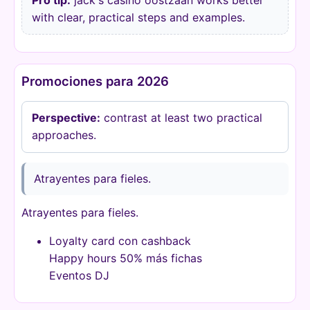
Pro tip:
jack's casino oostzaan works better
with clear, practical steps and examples.
Promociones para 2026
Perspective:
contrast at least two practical
approaches.
Atrayentes para fieles.
Atrayentes para fieles.
Loyalty card con cashback
Happy hours 50% más fichas
Eventos DJ