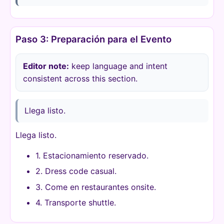
Paso 3: Preparación para el Evento
Editor note:
keep language and intent
consistent across this section.
Llega listo.
Llega listo.
1. Estacionamiento reservado.
2. Dress code casual.
3. Come en restaurantes onsite.
4. Transporte shuttle.