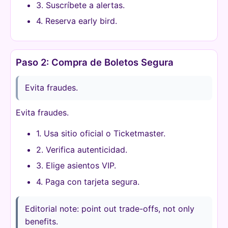
3. Suscríbete a alertas.
4. Reserva early bird.
Paso 2: Compra de Boletos Segura
Evita fraudes.
Evita fraudes.
1. Usa sitio oficial o Ticketmaster.
2. Verifica autenticidad.
3. Elige asientos VIP.
4. Paga con tarjeta segura.
Editorial note: point out trade-offs, not only
benefits.