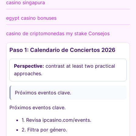
casino singapura
egypt casino bonuses
casino de criptomonedas my stake Consejos
Paso 1: Calendario de Conciertos 2026
Perspective:
contrast at least two practical
approaches.
Próximos eventos clave.
Próximos eventos clave.
1. Revisa ipcasino.com/events.
2. Filtra por género.