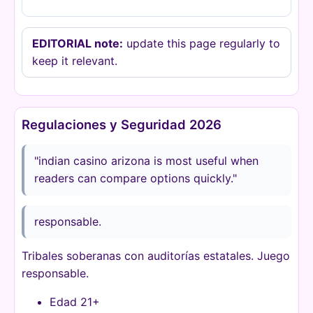
EDITORIAL note:
update this page regularly to
keep it relevant.
Regulaciones y Seguridad 2026
"indian casino arizona is most useful when
readers can compare options quickly."
responsable.
Tribales soberanas con auditorías estatales. Juego
responsable.
Edad 21+