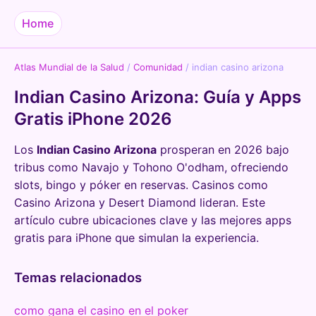
Home
Atlas Mundial de la Salud
/
Comunidad
/
indian casino arizona
Indian Casino Arizona: Guía y Apps
Gratis iPhone 2026
Los
Indian Casino Arizona
prosperan en 2026 bajo
tribus como Navajo y Tohono O'odham, ofreciendo
slots, bingo y póker en reservas. Casinos como
Casino Arizona y Desert Diamond lideran. Este
artículo cubre ubicaciones clave y las mejores apps
gratis para iPhone que simulan la experiencia.
Temas relacionados
como gana el casino en el poker