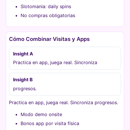
Slotomania: daily spins
No compras obligatorias
Cómo Combinar Visitas y Apps
Insight A
Practica en app, juega real. Sincroniza
Insight B
progresos.
Practica en app, juega real. Sincroniza progresos.
Modo demo onsite
Bonos app por visita física