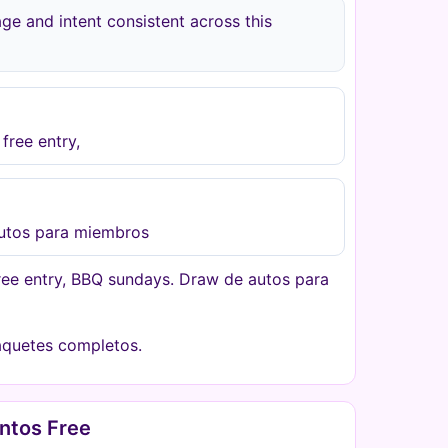
e and intent consistent across this
free entry,
utos para miembros
free entry, BBQ sundays. Draw de autos para
paquetes completos.
ntos Free