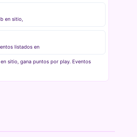
b en sitio,
entos listados en
 en sitio, gana puntos por play. Eventos