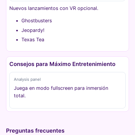
Nuevos lanzamientos con VR opcional.
Ghostbusters
Jeopardy!
Texas Tea
Consejos para Máximo Entretenimiento
Analysis panel
Juega en modo fullscreen para inmersión
total.
Preguntas frecuentes