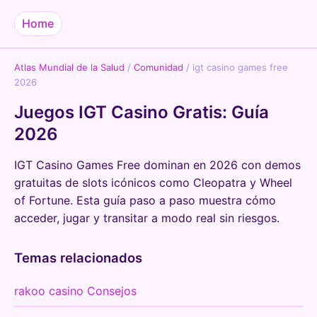
Home
Atlas Mundial de la Salud
/
Comunidad
/
igt casino games free
2026
Juegos IGT Casino Gratis: Guía
2026
IGT Casino Games Free dominan en 2026 con demos
gratuitas de slots icónicos como Cleopatra y Wheel
of Fortune. Esta guía paso a paso muestra cómo
acceder, jugar y transitar a modo real sin riesgos.
Temas relacionados
rakoo casino Consejos