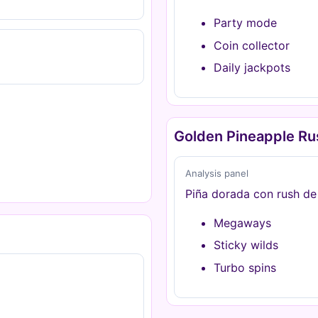
Party mode
Coin collector
Daily jackpots
Golden Pineapple Ru
Analysis panel
Piña dorada con rush de
Megaways
Sticky wilds
Turbo spins