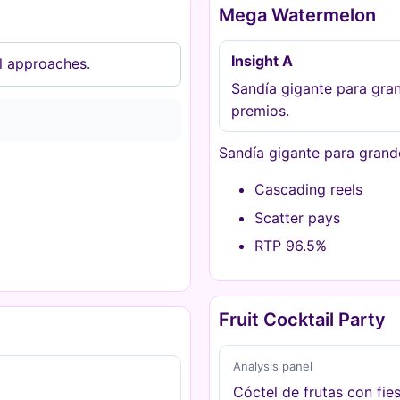
Mega Watermelon
Insight A
al approaches.
Sandía gigante para gra
premios.
Sandía gigante para grand
Cascading reels
Scatter pays
RTP 96.5%
Fruit Cocktail Party
Analysis panel
Cóctel de frutas con fie