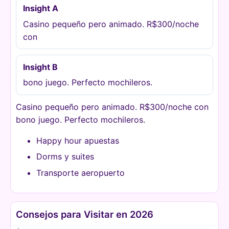
Insight A
Casino pequeño pero animado. R$300/noche
con
Insight B
bono juego. Perfecto mochileros.
Casino pequeño pero animado. R$300/noche con
bono juego. Perfecto mochileros.
Happy hour apuestas
Dorms y suites
Transporte aeropuerto
Consejos para Visitar en 2026