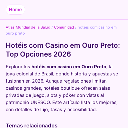
Home
Atlas Mundial de la Salud
/
Comunidad
/
hoteis com casino em
ouro preto
Hotéis com Casino em Ouro Preto:
Top Opciones 2026
Explora los
hotéis com casino em Ouro Preto
, la
joya colonial de Brasil, donde historia y apuestas se
fusionan en 2026. Aunque regulaciones limitan
casinos grandes, hoteles boutique ofrecen salas
privadas de juego, slots y póker con vistas al
patrimonio UNESCO. Este artículo lista los mejores,
con detalles de lujo, tasas y accesibilidad.
Temas relacionados