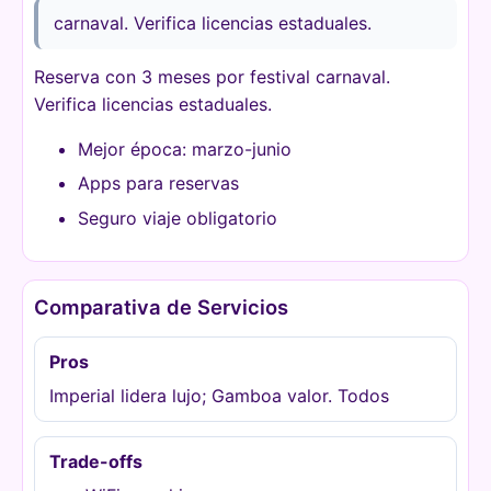
carnaval. Verifica licencias estaduales.
Reserva con 3 meses por festival carnaval.
Verifica licencias estaduales.
Mejor época: marzo-junio
Apps para reservas
Seguro viaje obligatorio
Comparativa de Servicios
Pros
Imperial lidera lujo; Gamboa valor. Todos
Trade-offs