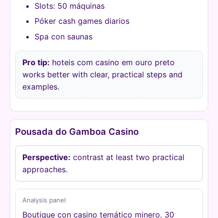
Slots: 50 máquinas
Póker cash games diarios
Spa con saunas
Pro tip:
hoteis com casino em ouro preto
works better with clear, practical steps and
examples.
Pousada do Gamboa Casino
Perspective:
contrast at least two practical
approaches.
Analysis panel
Boutique con casino temático minero. 30