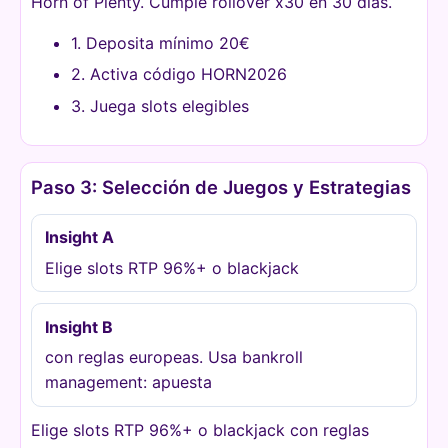
Horn of Plenty. Cumple rollover x30 en 30 días.
1. Deposita mínimo 20€
2. Activa código HORN2026
3. Juega slots elegibles
Paso 3: Selección de Juegos y Estrategias
Insight A
Elige slots RTP 96%+ o blackjack
Insight B
con reglas europeas. Usa bankroll
management: apuesta
Elige slots RTP 96%+ o blackjack con reglas