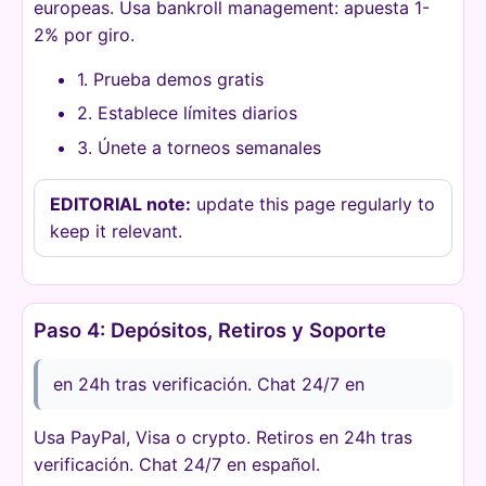
europeas. Usa bankroll management: apuesta 1-
2% por giro.
1. Prueba demos gratis
2. Establece límites diarios
3. Únete a torneos semanales
EDITORIAL note:
update this page regularly to
keep it relevant.
Paso 4: Depósitos, Retiros y Soporte
en 24h tras verificación. Chat 24/7 en
Usa PayPal, Visa o crypto. Retiros en 24h tras
verificación. Chat 24/7 en español.