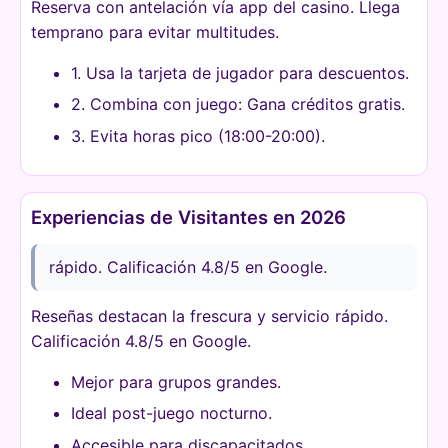
Reserva con antelación vía app del casino. Llega
temprano para evitar multitudes.
1. Usa la tarjeta de jugador para descuentos.
2. Combina con juego: Gana créditos gratis.
3. Evita horas pico (18:00-20:00).
Experiencias de Visitantes en 2026
rápido. Calificación 4.8/5 en Google.
Reseñas destacan la frescura y servicio rápido.
Calificación 4.8/5 en Google.
Mejor para grupos grandes.
Ideal post-juego nocturno.
Accesible para discapacitados.