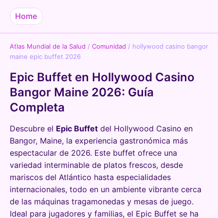
Home
Atlas Mundial de la Salud
/
Comunidad
/
hollywood casino bangor
maine epic buffet 2026
Epic Buffet en Hollywood Casino
Bangor Maine 2026: Guía
Completa
Descubre el
Epic Buffet
del Hollywood Casino en
Bangor, Maine, la experiencia gastronómica más
espectacular de 2026. Este buffet ofrece una
variedad interminable de platos frescos, desde
mariscos del Atlántico hasta especialidades
internacionales, todo en un ambiente vibrante cerca
de las máquinas tragamonedas y mesas de juego.
Ideal para jugadores y familias, el Epic Buffet se ha