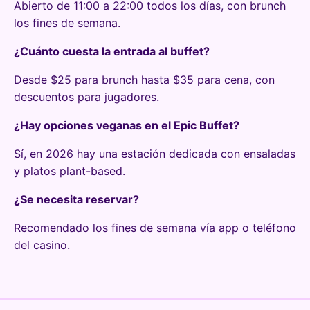
Abierto de 11:00 a 22:00 todos los días, con brunch
los fines de semana.
¿Cuánto cuesta la entrada al buffet?
Desde $25 para brunch hasta $35 para cena, con
descuentos para jugadores.
¿Hay opciones veganas en el Epic Buffet?
Sí, en 2026 hay una estación dedicada con ensaladas
y platos plant-based.
¿Se necesita reservar?
Recomendado los fines de semana vía app o teléfono
del casino.