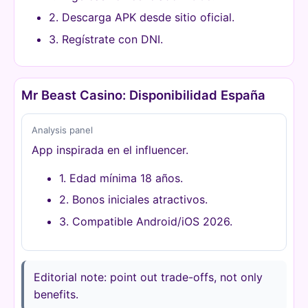
2. Descarga APK desde sitio oficial.
3. Regístrate con DNI.
Mr Beast Casino: Disponibilidad España
Analysis panel
App inspirada en el influencer.
1. Edad mínima 18 años.
2. Bonos iniciales atractivos.
3. Compatible Android/iOS 2026.
Editorial note: point out trade-offs, not only
benefits.