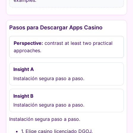
examples.
Pasos para Descargar Apps Casino
Perspective:
contrast at least two practical
approaches.
Insight A
Instalación segura paso a paso.
Insight B
Instalación segura paso a paso.
Instalación segura paso a paso.
1. Elige casino licenciado DGOJ.