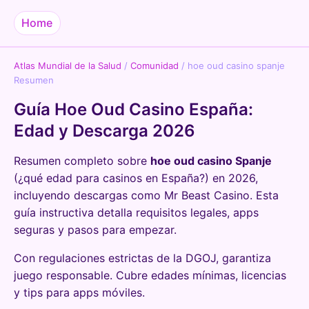
Home
Atlas Mundial de la Salud
/
Comunidad
/
hoe oud casino spanje
Resumen
Guía Hoe Oud Casino España:
Edad y Descarga 2026
Resumen completo sobre
hoe oud casino Spanje
(¿qué edad para casinos en España?) en 2026,
incluyendo descargas como Mr Beast Casino. Esta
guía instructiva detalla requisitos legales, apps
seguras y pasos para empezar.
Con regulaciones estrictas de la DGOJ, garantiza
juego responsable. Cubre edades mínimas, licencias
y tips para apps móviles.