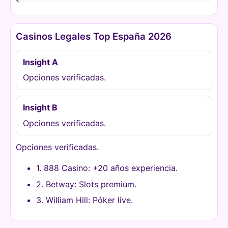
Casinos Legales Top España 2026
Insight A
Opciones verificadas.
Insight B
Opciones verificadas.
Opciones verificadas.
1. 888 Casino: +20 años experiencia.
2. Betway: Slots premium.
3. William Hill: Póker live.