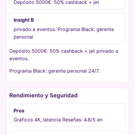
Depósito 5000€: 50% cashback + jet
Insight B
privado a eventos. Programa Black: gerente
personal
Depósito 5000€: 50% cashback + jet privado a
eventos.
Programa Black: gerente personal 24/7.
Rendimiento y Seguridad
Pros
Gráficos 4K, latencia Reseñas: 4.8/5 en