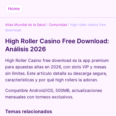
Home
Atlas Mundial de la Salud
/
Comunidad
/
high roller casino free
download
High Roller Casino Free Download:
Análisis 2026
High Roller Casino free download es la app premium
para apuestas altas en 2026, con slots VIP y mesas
sin límites. Este artículo detalla su descarga segura,
características y por qué high rollers la adoran.
Compatible Android/iOS, 500MB, actualizaciones
mensuales con torneos exclusivos.
Temas relacionados