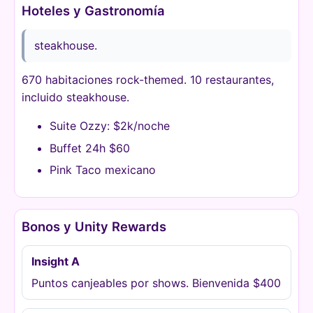
Hoteles y Gastronomía
steakhouse.
670 habitaciones rock-themed. 10 restaurantes,
incluido steakhouse.
Suite Ozzy: $2k/noche
Buffet 24h $60
Pink Taco mexicano
Bonos y Unity Rewards
Insight A
Puntos canjeables por shows. Bienvenida $400