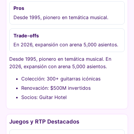
Pros
Desde 1995, pionero en temática musical.
Trade-offs
En 2026, expansión con arena 5,000 asientos.
Desde 1995, pionero en temática musical. En
2026, expansión con arena 5,000 asientos.
Colección: 300+ guitarras icónicas
Renovación: $500M invertidos
Socios: Guitar Hotel
Juegos y RTP Destacados