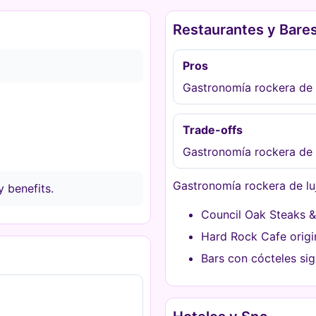
Restaurantes y Bare
Pros
Gastronomía rockera de l
Trade-offs
Gastronomía rockera de l
Gastronomía rockera de lu
y benefits.
Council Oak Steaks 
Hard Rock Cafe origi
Bars con cócteles sig