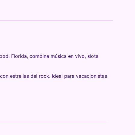
od, Florida, combina música en vivo, slots
on estrellas del rock. Ideal para vacacionistas