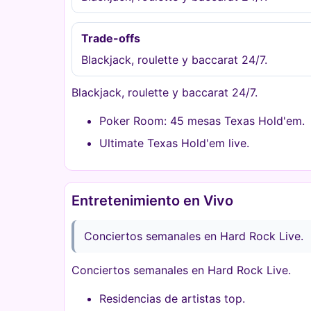
Trade-offs
Blackjack, roulette y baccarat 24/7.
Blackjack, roulette y baccarat 24/7.
Poker Room: 45 mesas Texas Hold'em.
Ultimate Texas Hold'em live.
Entretenimiento en Vivo
Conciertos semanales en Hard Rock Live.
Conciertos semanales en Hard Rock Live.
Residencias de artistas top.