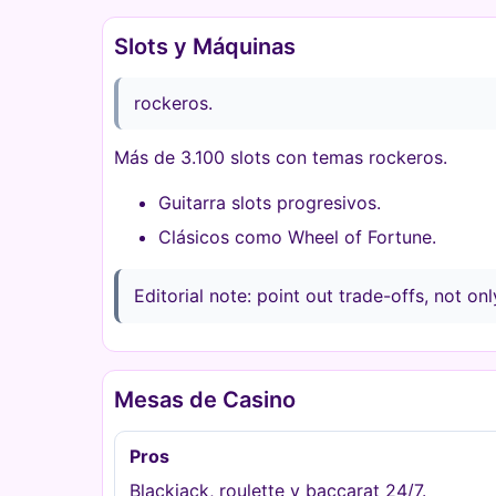
Slots y Máquinas
rockeros.
Más de 3.100 slots con temas rockeros.
Guitarra slots progresivos.
Clásicos como Wheel of Fortune.
Editorial note: point out trade-offs, not onl
Mesas de Casino
Pros
Blackjack, roulette y baccarat 24/7.