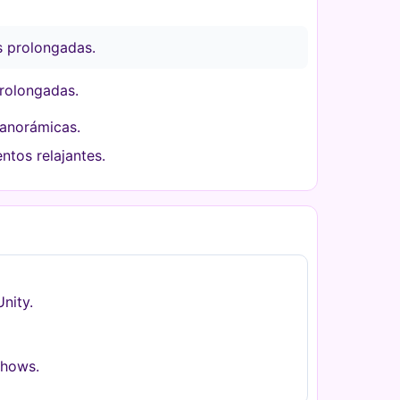
s prolongadas.
prolongadas.
panorámicas.
ntos relajantes.
nity.
shows.