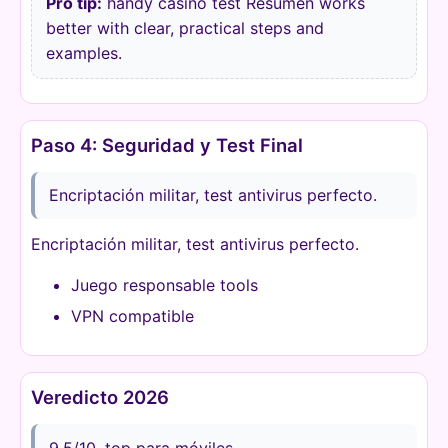
Pro tip:
handy casino test Resumen works
better with clear, practical steps and
examples.
Paso 4: Seguridad y Test Final
Encriptación militar, test antivirus perfecto.
Encriptación militar, test antivirus perfecto.
Juego responsable tools
VPN compatible
Veredicto 2026
9.5/10, top para móviles.