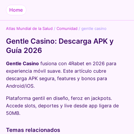
Home
Atlas Mundial de la Salud
/
Comunidad
/
gentle casino
Gentle Casino: Descarga APK y
Guía 2026
Gentle Casino
fusiona con 4Rabet en 2026 para
experiencia móvil suave. Este artículo cubre
descarga APK segura, features y bonos para
Android/iOS.
Plataforma gentil en diseño, feroz en jackpots.
Accede slots, deportes y live desde app ligera de
50MB.
Temas relacionados