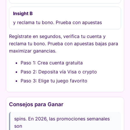
Insight B
y reclama tu bono. Prueba con apuestas
Regístrate en segundos, verifica tu cuenta y
reclama tu bono. Prueba con apuestas bajas para
maximizar ganancias.
Paso 1: Crea cuenta gratuita
Paso 2: Deposita vía Visa o crypto
Paso 3: Elige tu juego favorito
Consejos para Ganar
spins. En 2026, las promociones semanales
son