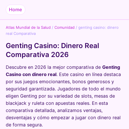
Home
Atlas Mundial de la Salud
/
Comunidad
/
genting casino: dinero
real Comparativa
Genting Casino: Dinero Real
Comparativa 2026
Descubre en 2026 la mejor comparativa de
Genting
Casino con dinero real
. Este casino en línea destaca
por sus juegos emocionantes, bonos generosos y
seguridad garantizada. Jugadores de todo el mundo
eligen Genting por su variedad de slots, mesas de
blackjack y ruleta con apuestas reales. En esta
comparativa detallada, analizamos ventajas,
desventajas y cómo empezar a jugar con dinero real
de forma segura.