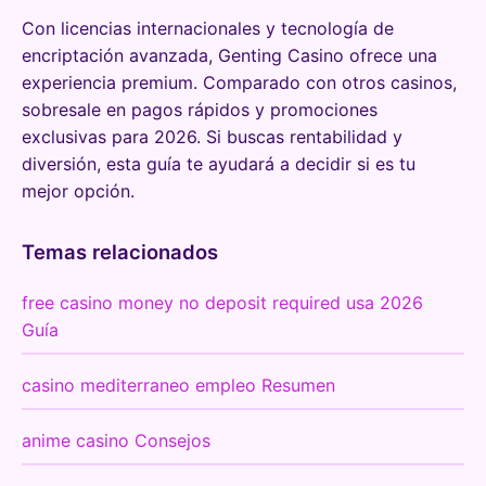
Con licencias internacionales y tecnología de
encriptación avanzada, Genting Casino ofrece una
experiencia premium. Comparado con otros casinos,
sobresale en pagos rápidos y promociones
exclusivas para 2026. Si buscas rentabilidad y
diversión, esta guía te ayudará a decidir si es tu
mejor opción.
Temas relacionados
free casino money no deposit required usa 2026
Guía
casino mediterraneo empleo Resumen
anime casino Consejos