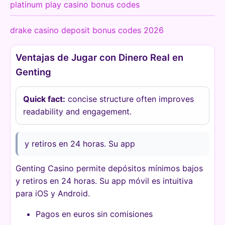
platinum play casino bonus codes
drake casino deposit bonus codes 2026
Ventajas de Jugar con Dinero Real en
Genting
Quick fact:
concise structure often improves
readability and engagement.
y retiros en 24 horas. Su app
Genting Casino permite depósitos mínimos bajos
y retiros en 24 horas. Su app móvil es intuitiva
para iOS y Android.
Pagos en euros sin comisiones