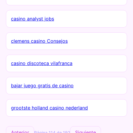
casino analyst jobs
clemens casino Consejos
casino discoteca vilafranca
bajar juego gratis de casino
grootste holland casino nederland
Anterior
Siguiente
Página 114 de 192