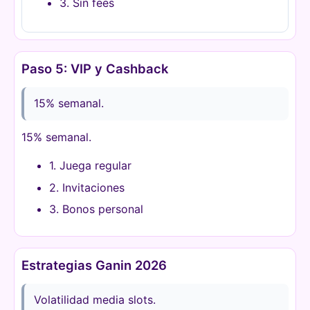
3. Sin fees
Paso 5: VIP y Cashback
15% semanal.
15% semanal.
1. Juega regular
2. Invitaciones
3. Bonos personal
Estrategias Ganin 2026
Volatilidad media slots.