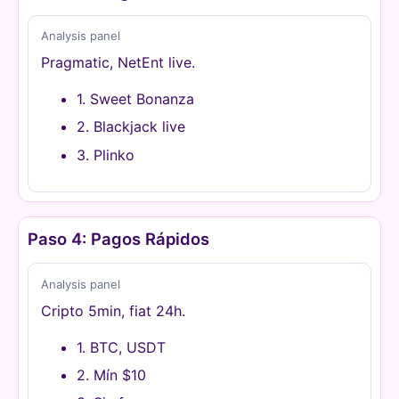
Analysis panel
Pragmatic, NetEnt live.
1. Sweet Bonanza
2. Blackjack live
3. Plinko
Paso 4: Pagos Rápidos
Analysis panel
Cripto 5min, fiat 24h.
1. BTC, USDT
2. Mín $10