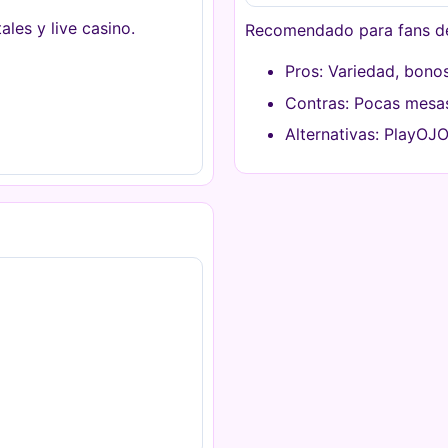
ales y live casino.
Recomendado para fans de 
Pros: Variedad, bono
Contras: Pocas mesas
Alternativas: PlayOJ