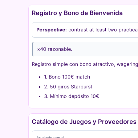
Registro y Bono de Bienvenida
Perspective:
contrast at least two practic
x40 razonable.
Registro simple con bono atractivo, wagerin
1. Bono 100€ match
2. 50 giros Starburst
3. Mínimo depósito 10€
Catálogo de Juegos y Proveedores
Analysis panel