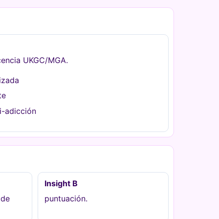
licencia UKGC/MGA.
izada
te
i-adicción
Insight B
 de
puntuación.