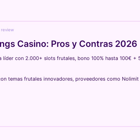
o review
ings Casino: Pros y Contras 2026
 líder con 2.000+ slots frutales, bono 100% hasta 100€ + 5
a con temas frutales innovadores, proveedores como Nolimit 