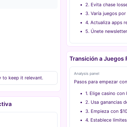
2. Evita chase losse
3. Varía juegos por 
4. Actualiza apps r
5. Únete newslette
Transición a Juegos
Analysis panel
 to keep it relevant.
Pasos para empezar con 
1. Elige casino con
2. Usa ganancias 
ctiva
3. Empieza con $10
4. Establece límites