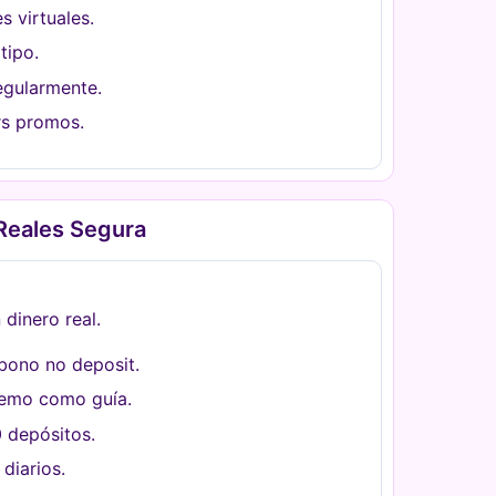
s virtuales.
tipo.
egularmente.
rs promos.
 Reales Segura
dinero real.
 bono no deposit.
demo como guía.
 depósitos.
 diarios.