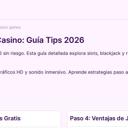
casino games
asino: Guía Tips 2026
sin riesgo. Esta guía detallada explora slots, blackjack y 
áficos HD y sonido inmersivo. Aprende estrategias paso a
s Gratis
Paso 4: Ventajas de 